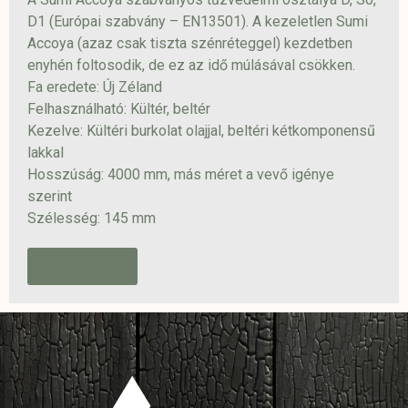
D1 (Európai szabvány – EN13501).
A kezeletlen Sumi
Accoya (azaz csak tiszta szénréteggel) kezdetben
enyhén foltosodik, de ez az idő múlásával csökken.
Fa eredete: Új Zéland
Felhasználható: Kültér, beltér
Kezelve: Kültéri burkolat olajjal, beltéri kétkomponensű
lakkal
Hosszúság: 4000 mm, más méret a vevő igénye
szerint
Szélesség: 145 mm
ÉRDEKEL