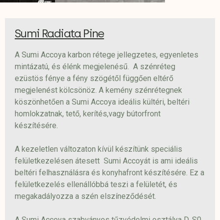
Sumi Radiata Pine
A Sumi Accoya karbon rétege jellegzetes, egyenletes
mintázatú, és élénk megjelenésű.
A szénréteg
ezüstös fénye a fény szögétől függően eltérő
megjelenést kölcsönöz.
A kemény szénrétegnek
köszönhetően a Sumi Accoya ideális kültéri, beltéri
homlokzatnak, tető, kerítés,vagy bútorfront
készítésére.
A kezeletlen változaton kívül készítünk speciális
felületkezelésen átesett Sumi Accoyát is ami ideális
beltéri felhasználásra és konyhafront készítésére.
Ez a
felületkezelés ellenállóbbá teszi a felületét, és
megakadályozza a szén elszíneződését.
A Sumi Accoya szabványos tűzvédelmi osztálya D, S0,