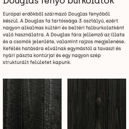
Douglas fenyő burkolatok
Európai erdőkből származó Douglas fenyőből
készül. A Douglas fa tartóssága 3. osztályú, ezért
nagyon alkalmas kültéri és beltéri falburkolatként
való használatra. A Douglas fára jellemző az illata
és a csomók jelenléte, valamint rajzos megjelenése.
Kefélés hatására elválnak egymástól a tavaszi és
nyári pászta kontúrjai és egy nagyon szép
strukturált felületet kapunk.