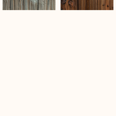
Ibushi Douglas White
Ibushi Douglas Naked
Borovi fenyő burkolatok
Borovi fenyő burkolatainkat alapanyagát 100 %
ban fenntartható Finnországi érdögadáságból
szerezzük be. Ez a sűrű szerkezetű fenyő kitűnően
alkalmas kültéri és beltéri használatra. Jellegzetes