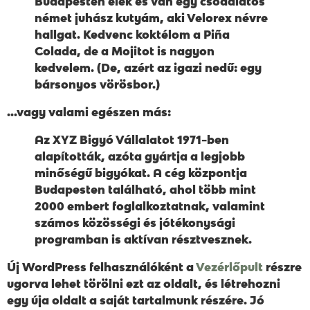
Budapesten élek és van egy csodálatos
német juhász kutyám, aki Velorex névre
hallgat. Kedvenc koktélom a Piña
Colada, de a Mojitot is nagyon
kedvelem. (De, azért az igazi nedű: egy
bársonyos vörösbor.)
…vagy valami egészen más:
Az XYZ Bigyó Vállalatot 1971-ben
alapították, azóta gyártja a legjobb
minőségű bigyókat. A cég központja
Budapesten található, ahol több mint
2000 embert foglalkoztatnak, valamint
számos közösségi és jótékonysági
programban is aktívan résztvesznek.
Új WordPress felhasználóként a
Vezérlőpult
részre
ugorva lehet törölni ezt az oldalt, és létrehozni
egy úja oldalt a saját tartalmunk részére. Jó